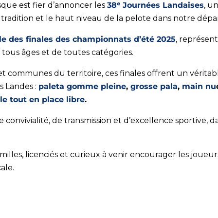
que est fier d’annoncer les
38ᵉ Journées Landaises
, u
 tradition et le haut niveau de la pelote dans notre dép
le des finales des championnats d’été 2025
, représen
e tous âges et de toutes catégories.
 communes du territoire, ces finales offrent un véritabl
s Landes :
paleta gomme pleine
,
grosse pala
,
main nu
le tout en place libre
.
onvivialité, de transmission et d’excellence sportive, d
amilles, licenciés et curieux à venir encourager les joueu
ale.