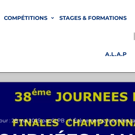
COMPÉTITIONS
STAGES & FORMATIONS
A.L.A.P
jour :
28 mai 2025
par
CLPB
Évènements
,
Journées La