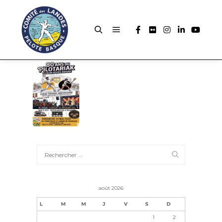
août 2026
L
M
M
J
V
S
D
1
2