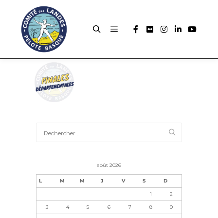
août 2026
L
M
M
J
V
S
D
1
2
3
4
5
6
7
8
9