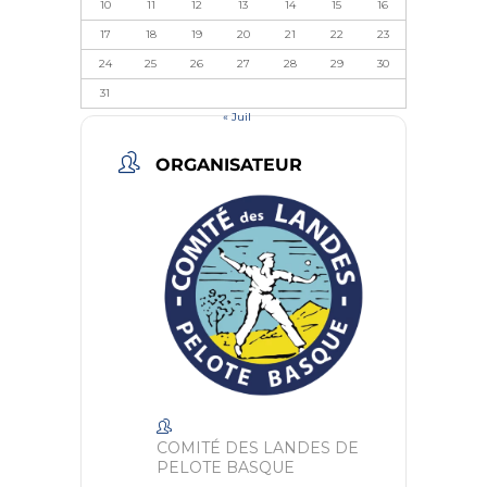
10
11
12
13
14
15
16
17
18
19
20
21
22
23
24
25
26
27
28
29
30
31
« Juil
ORGANISATEUR
COMITÉ DES LANDES DE
PELOTE BASQUE