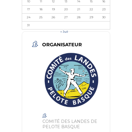
10
11
12
13
14
15
16
17
18
19
20
21
22
23
24
25
26
27
28
29
30
31
« Juil
ORGANISATEUR
COMITÉ DES LANDES DE
PELOTE BASQUE