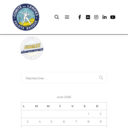
août 2026
L
M
M
J
V
S
D
1
2
3
4
5
6
7
8
9