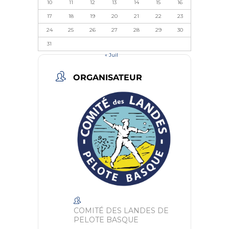
10
11
12
13
14
15
16
17
18
19
20
21
22
23
24
25
26
27
28
29
30
31
« Juil
ORGANISATEUR
COMITÉ DES LANDES DE
PELOTE BASQUE