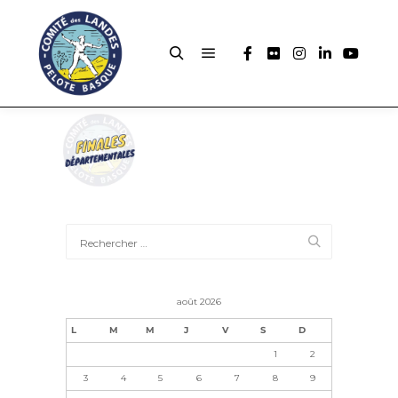
août 2026
L
M
M
J
V
S
D
1
2
3
4
5
6
7
8
9