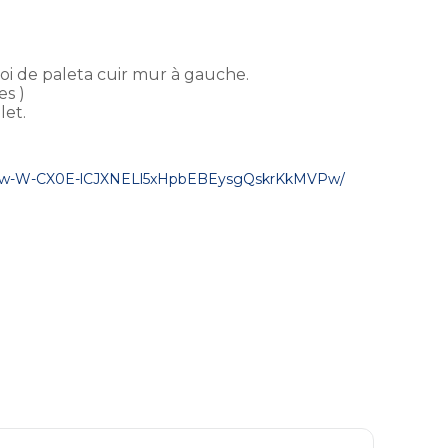
oi de paleta cuir mur à gauche.
es )
let.
8w-W-
CX0E-
lCJXNELl5xHpbEBEysgQskrKkMVPw/