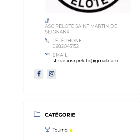
ASC PELOTE SAINT MARTIN DE
SEIGNANX
TÉLÉPHONE
0682043152
EMAIL
stmartinsx.pelote@gmail.com
CATÉGORIE
Tournoi