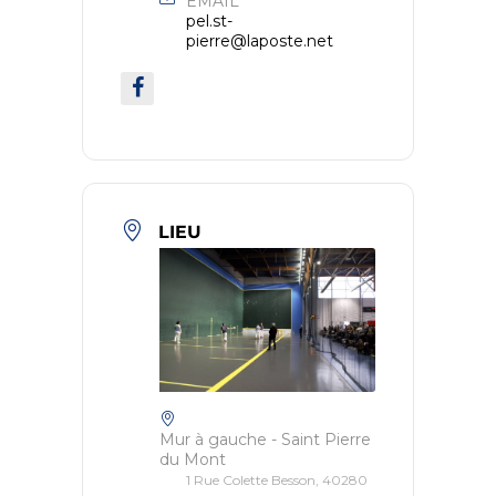
EMAIL
pel.st-
pierre@laposte.net
LIEU
Mur à gauche - Saint Pierre
du Mont
1 Rue Colette Besson, 40280