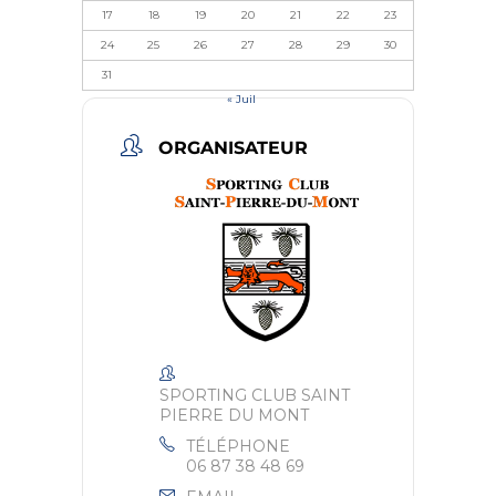
17
18
19
20
21
22
23
24
25
26
27
28
29
30
31
« Juil
ORGANISATEUR
SPORTING CLUB SAINT
PIERRE DU MONT
TÉLÉPHONE
06 87 38 48 69