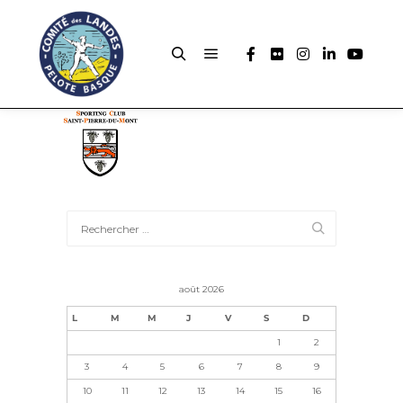
août 2026
L
M
M
J
V
S
D
1
2
3
4
5
6
7
8
9
10
11
12
13
14
15
16