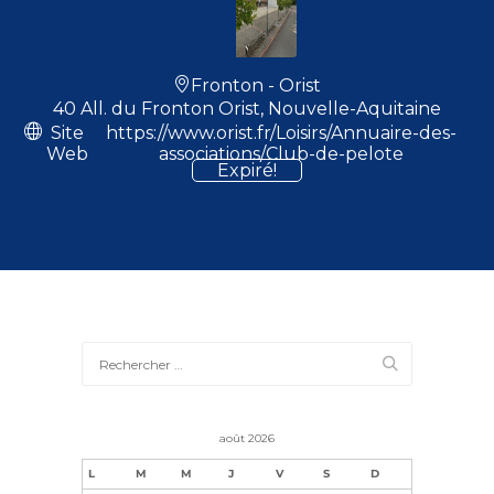
Fronton - Orist
40 All. du Fronton Orist, Nouvelle-Aquitaine
Site
https://www.orist.fr/Loisirs/Annuaire-des-
Web
associations/Club-de-pelote
Expiré!
août 2026
L
M
M
J
V
S
D