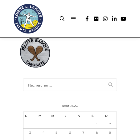
août 2026
L
M
M
J
V
S
D
1
2
3
4
5
6
7
8
9