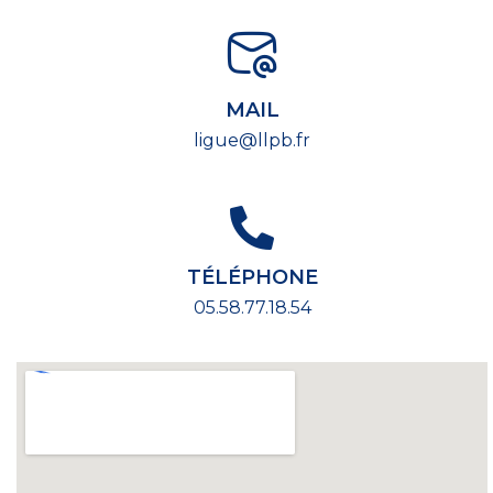
MAIL
ligue@llpb.fr
TÉLÉPHONE
05.58.77.18.54