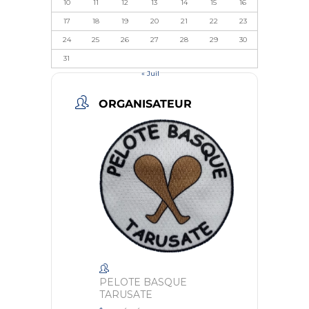
10
11
12
13
14
15
16
17
18
19
20
21
22
23
24
25
26
27
28
29
30
31
« Juil
ORGANISATEUR
PELOTE BASQUE
TARUSATE