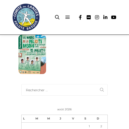
août 2026
L
M
M
J
V
S
D
1
2