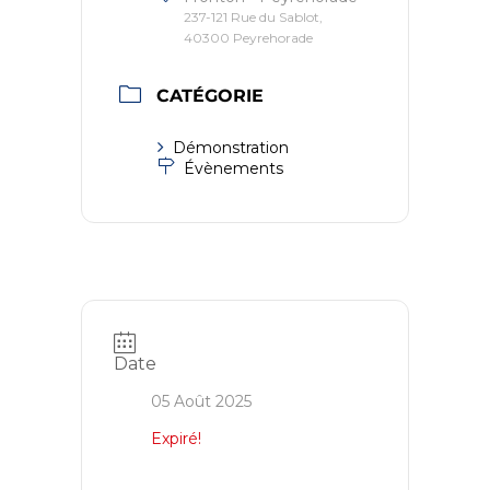
237-121 Rue du Sablot,
40300 Peyrehorade
CATÉGORIE
Démonstration
Évènements
Date
05 Août 2025
Expiré!