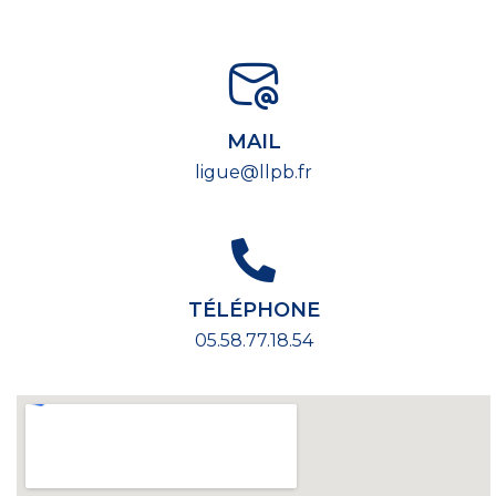
MAIL
ligue@llpb.fr
TÉLÉPHONE
05.58.77.18.54