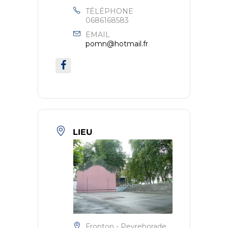
TÉLÉPHONE
0686168583
EMAIL
pomn@hotmail.fr
LIEU
Fronton - Peyrehorade