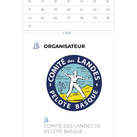
10
11
12
13
14
15
16
17
18
19
20
21
22
23
24
25
26
27
28
29
30
31
« Juil
ORGANISATEUR
COMITÉ DES LANDES DE
PELOTE BASQUE