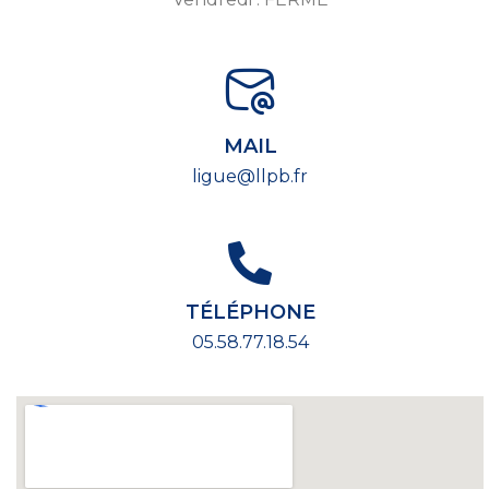
MAIL
ligue@llpb.fr
TÉLÉPHONE
05.58.77.18.54