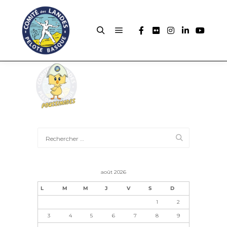
août 2026
L
M
M
J
V
S
D
1
2
3
4
5
6
7
8
9