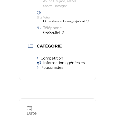
Av. de Gaujacq, 40150
Soorts-Hossegor
Site Web
https://www.hossegorjaialai.fr/
Téléphone
0558435412
CATÉGORIE
Compétition
Informations générales
Poussinades
Date