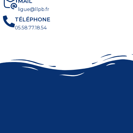
MAIL
ligue@llpb.fr
TÉLÉPHONE
05.58.77.18.54