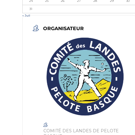
24
25
26
27
28
29
30
31
« Juil
ORGANISATEUR
COMITÉ DES LANDES DE PELOTE