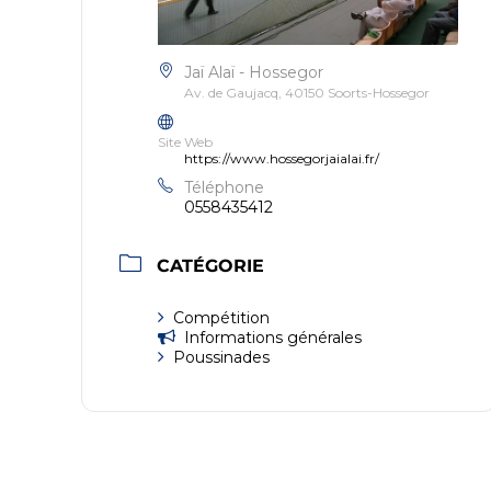
Jaï Alaï - Hossegor
Av. de Gaujacq, 40150 Soorts-Hossegor
Site Web
https://www.hossegorjaialai.fr/
Téléphone
0558435412
CATÉGORIE
Compétition
Informations générales
Poussinades