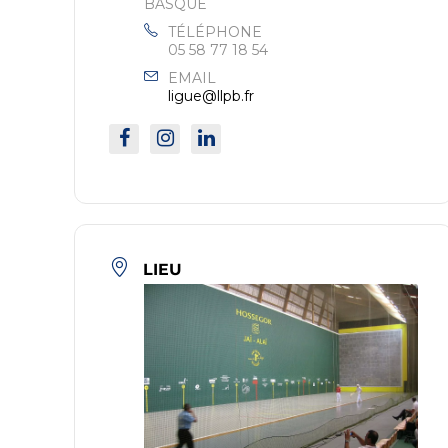
BASQUE
TÉLÉPHONE
05 58 77 18 54
EMAIL
ligue@llpb.fr
LIEU