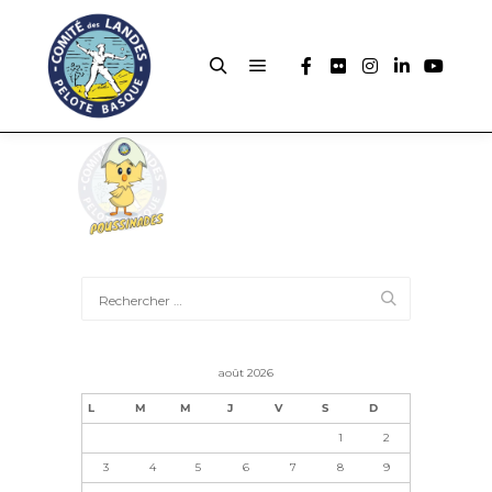
août 2026
L
M
M
J
V
S
D
1
2
3
4
5
6
7
8
9