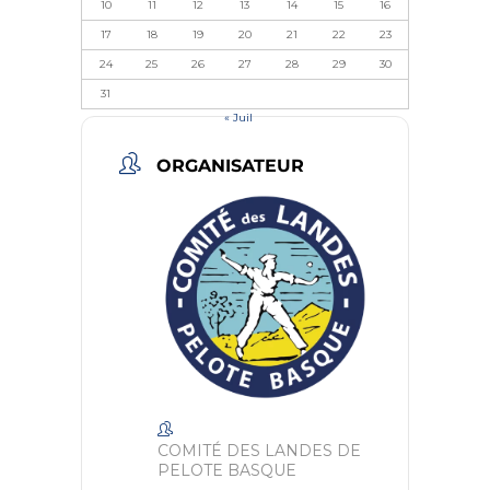
10
11
12
13
14
15
16
17
18
19
20
21
22
23
24
25
26
27
28
29
30
31
« Juil
ORGANISATEUR
COMITÉ DES LANDES DE
PELOTE BASQUE