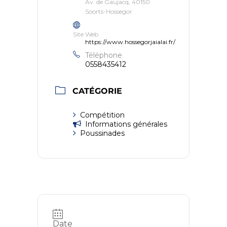
Av. de Gaujacq, 40150
Soorts-Hossegor
Site Web
https://www.hossegorjaialai.fr/
Téléphone
0558435412
CATÉGORIE
Compétition
Informations générales
Poussinades
Date