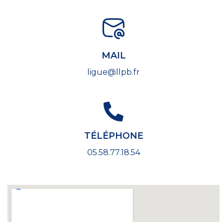
MAIL
ligue@llpb.fr
TÉLÉPHONE
05.58.77.18.54