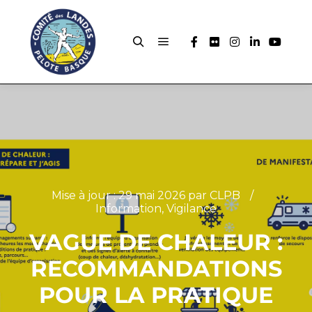
Mise à jour :
29 mai 2026
par
CLPB
Information
,
Vigilance
VAGUE DE CHALEUR :
RECOMMANDATIONS
POUR LA PRATIQUE