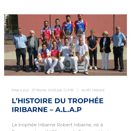
Mise à jour :
27 février 2025
par
CLPB
ALAP
,
Histoire
L’HISTOIRE DU TROPHÉE
IRIBARNE – A.L.A.P
Le trophée Iribarne Robert Iribarne, né à