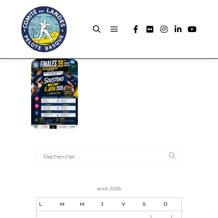
août 2026
L
M
M
J
V
S
D
1
2