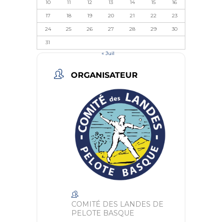
10
11
12
13
14
15
16
17
18
19
20
21
22
23
24
25
26
27
28
29
30
31
« Juil
ORGANISATEUR
COMITÉ DES LANDES DE
PELOTE BASQUE