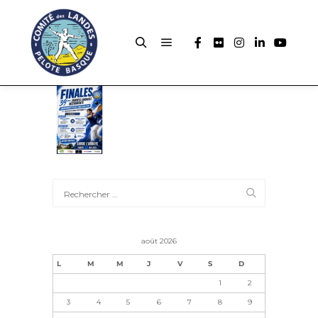
août 2026
L
M
M
J
V
S
D
1
2
3
4
5
6
7
8
9