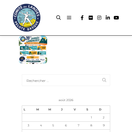
août 2026
L
M
M
J
V
S
D
1
2
3
4
5
6
7
8
9