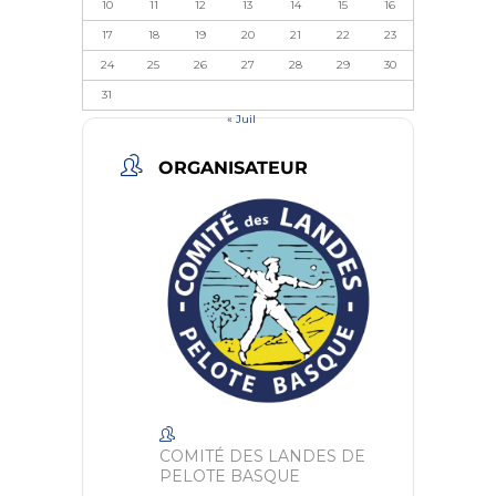
10
11
12
13
14
15
16
17
18
19
20
21
22
23
24
25
26
27
28
29
30
31
« Juil
ORGANISATEUR
COMITÉ DES LANDES DE
PELOTE BASQUE