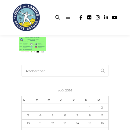
août 2026
L
M
M
J
V
S
D
1
2
3
4
5
6
7
8
9
10
11
12
13
14
15
16