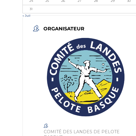
24
25
26
27
28
29
30
31
« Juil
ORGANISATEUR
COMITÉ DES LANDES DE PELOTE