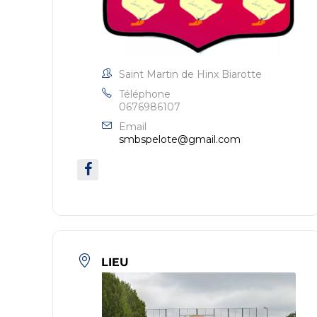
Saint Martin de Hinx Biarotte
Téléphone
0676986107
Email
smbspelote@gmail.com
LIEU