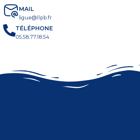
MAIL
ligue@llpb.fr
TÉLÉPHONE
05.58.77.18.54