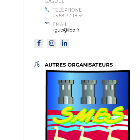
BASQUE
TÉLÉPHONE
05 58 77 18 54
EMAIL
ligue@llpb.fr
AUTRES ORGANISATEURS