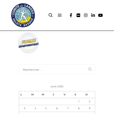
août 2026
L
M
M
J
V
S
D
1
2
3
4
5
6
7
8
9