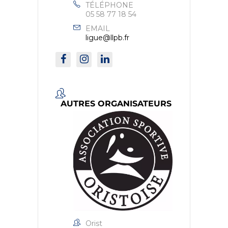
TÉLÉPHONE
05 58 77 18 54
EMAIL
ligue@llpb.fr
AUTRES ORGANISATEURS
Orist