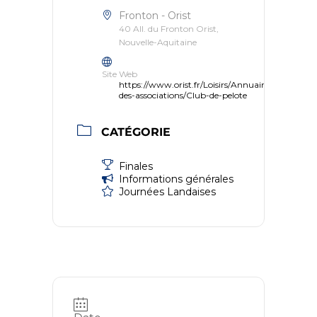
Fronton - Orist
40 All. du Fronton Orist,
Nouvelle-Aquitaine
Site Web
https://www.orist.fr/Loisirs/Annuaire-
des-associations/Club-de-pelote
CATÉGORIE
Finales
Informations générales
Journées Landaises