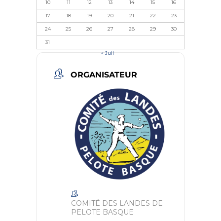
10
11
12
13
14
15
16
17
18
19
20
21
22
23
24
25
26
27
28
29
30
31
« Juil
ORGANISATEUR
COMITÉ DES LANDES DE
PELOTE BASQUE