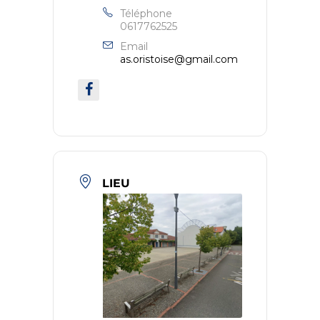
Téléphone
0617762525
Email
as.oristoise@gmail.com
LIEU