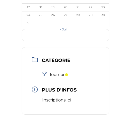
17
18
19
20
21
22
23
24
25
26
27
28
29
30
31
« Juil
CATÉGORIE
Tournoi
PLUS D'INFOS
Inscriptions ici