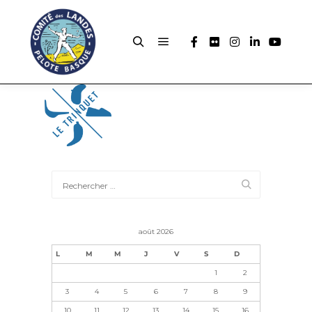
août 2026
L
M
M
J
V
S
D
1
2
3
4
5
6
7
8
9
10
11
12
13
14
15
16