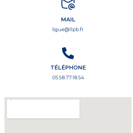
MAIL
ligue@llpb.fr
TÉLÉPHONE
05.58.77.18.54