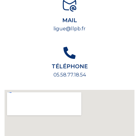
MAIL
ligue@llpb.fr
TÉLÉPHONE
05.58.77.18.54