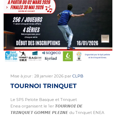
Mise à jour :
28 janvier 2026
par
CLPB
TOURNOI TRINQUET
Le SPS Pelote Basque et Trinquet
Enea organisent le 1er 𝙏𝙊𝙐𝙍𝙉𝙊𝙄 𝘿𝙀
𝙏𝙍𝙄𝙉𝙌𝙐𝙀𝙏 𝙂𝙊𝙈𝙈𝙀 𝙋𝙇𝙀𝙄𝙉𝙀 du Trinquet ENEA