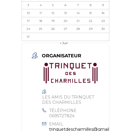
3
4
5
6
7
8
9
10
11
12
13
14
15
16
17
18
19
20
21
22
23
24
25
26
27
28
29
30
31
« Juil
ORGANISATEUR
LES AMIS DU TRINQUET
DES CHARMILLES
TÉLÉPHONE
0695727824
EMAIL
trinquetdescharmilles@gmail.com