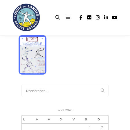
août 2026
L
M
M
J
V
S
D
1
2