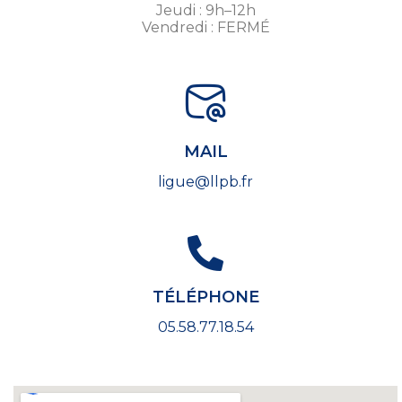
Jeudi : 9h–12h
Vendredi : FERMÉ
MAIL
ligue@llpb.fr
TÉLÉPHONE
05.58.77.18.54