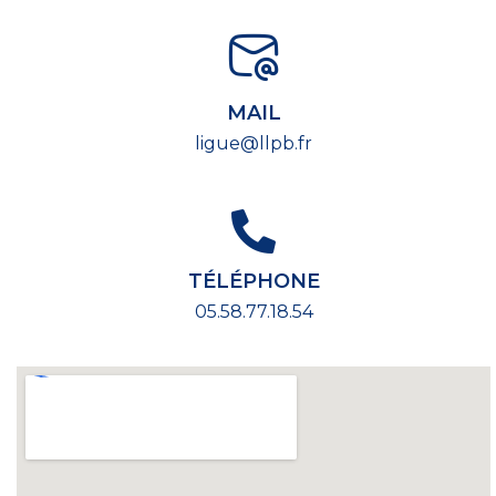
MAIL
ligue@llpb.fr
TÉLÉPHONE
05.58.77.18.54