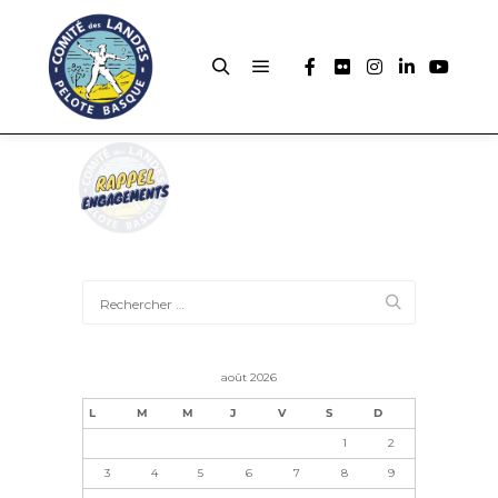
août 2026
L
M
M
J
V
S
D
1
2
3
4
5
6
7
8
9