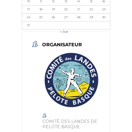
10
11
12
13
14
15
16
17
18
19
20
21
22
23
24
25
26
27
28
29
30
31
« Juil
ORGANISATEUR
COMITÉ DES LANDES DE
PELOTE BASQUE