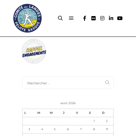
août 2026
L
M
M
J
V
S
D
1
2
3
4
5
6
7
8
9