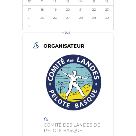
10
11
12
13
14
15
16
17
18
19
20
21
22
23
24
25
26
27
28
29
30
31
« Juil
ORGANISATEUR
COMITÉ DES LANDES DE
PELOTE BASQUE