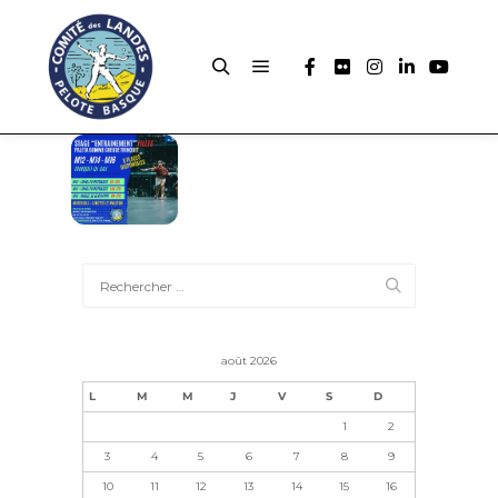
août 2026
L
M
M
J
V
S
D
1
2
3
4
5
6
7
8
9
10
11
12
13
14
15
16