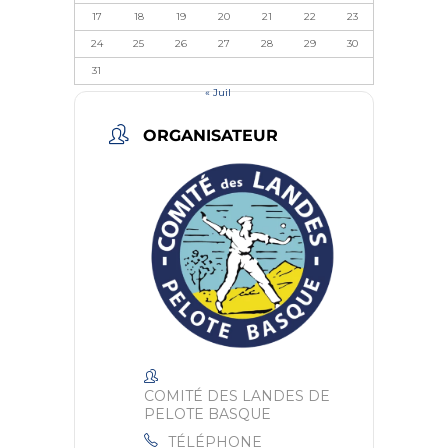
17
18
19
20
21
22
23
24
25
26
27
28
29
30
31
« Juil
ORGANISATEUR
COMITÉ DES LANDES DE
PELOTE BASQUE
TÉLÉPHONE