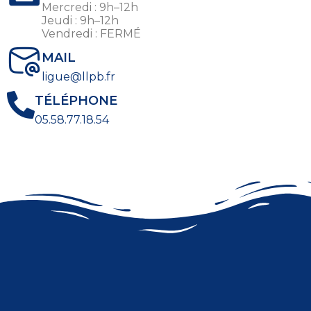
Mercredi : 9h–12h
Jeudi : 9h–12h
Vendredi : FERMÉ
MAIL
ligue@llpb.fr
TÉLÉPHONE
05.58.77.18.54