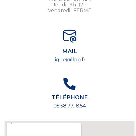
Jeudi : 9h–12h
Vendredi : FERMÉ
MAIL
ligue@llpb.fr
TÉLÉPHONE
05.58.77.18.54